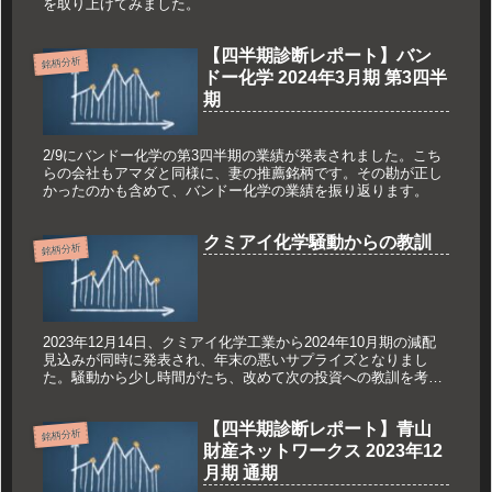
を取り上げてみました。
【四半期診断レポート】バン
銘柄分析
ドー化学 2024年3月期 第3四半
期
2/9にバンドー化学の第3四半期の業績が発表されました。こち
らの会社もアマダと同様に、妻の推薦銘柄です。その勘が正し
かったのかも含めて、バンドー化学の業績を振り返ります。
クミアイ化学騒動からの教訓
銘柄分析
2023年12月14日、クミアイ化学工業から2024年10月期の減配
見込みが同時に発表され、年末の悪いサプライズとなりまし
た。騒動から少し時間がたち、改めて次の投資への教訓を考え
てみたいと思います。
【四半期診断レポート】青山
銘柄分析
財産ネットワークス 2023年12
月期 通期