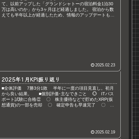
て、以前アップした「グランドシャトーの宿泊料金1泊30
万は高いのか」から3ヶ月ほど経過しました。 宿泊から数
えても半年以上が経過したため、情報のアップデートも含
めて、改めて1泊30万のグランドシャトーに宿泊したいか
について考えてみます。
2025.02.23
2025年1月KPI振り返り
■全体評価 7勝3分1敗 半年に一度の項目見直し。初月
から良い結果。 ■個別評価･主なできごと 💮 ITパス
ポート試験に合格👏 〇 株主優待などで貯めたXRP(仮
想通貨)の一部を売却 〇 確定申告も早速完了 〇 お
正月に親戚...
2025.02.19