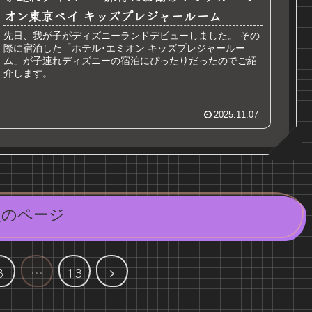
オン東京ベイ キッズプレジャールーム
先日、我が子がディズニーランドデビューしました。 その
際に宿泊した「ホテル･エミオン キッズプレジャールー
ム」が子連れディズニーの宿泊にぴったりだったのでご紹
介します。
2025.11.07
次のページ
次
3
…
13
へ