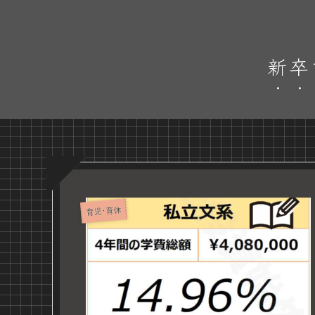
新卒
育児･育休