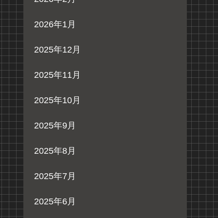
2026年1月
2025年12月
2025年11月
2025年10月
2025年9月
2025年8月
2025年7月
2025年6月