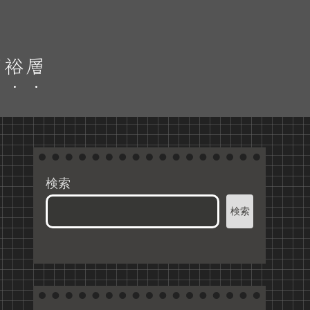
富裕層
検索
検索