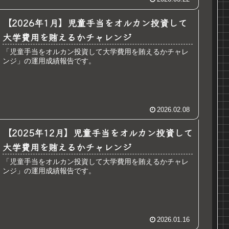
【2026年1月】児童手当をオルカン投資して
大学費用を賄えるかチャレンジ
「児童手当をオルカン投資して大学費用を賄えるかチャレ
ンジ」の運用成績報告です。
2026.02.08
【2025年12月】児童手当をオルカン投資して
大学費用を賄えるかチャレンジ
「児童手当をオルカン投資して大学費用を賄えるかチャレ
ンジ」の運用成績報告です。
2026.01.16