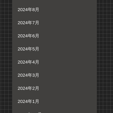
2024年8月
2024年7月
2024年6月
2024年5月
2024年4月
2024年3月
2024年2月
2024年1月