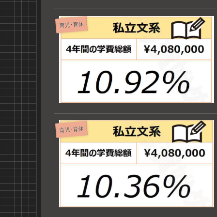
育児･育休
育児･育休