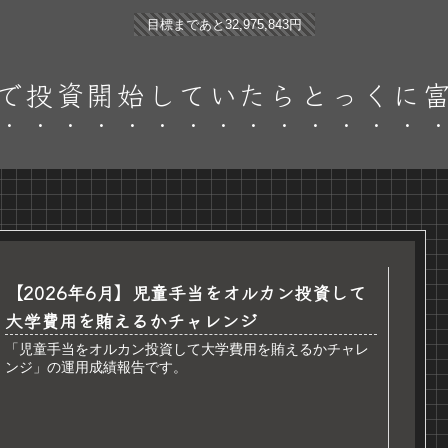
目標まであと32,975,843円
で投資開始していたらとっくに
【2026年6月】児童手当をオルカン投資して
大学費用を賄えるかチャレンジ
「児童手当をオルカン投資して大学費用を賄えるかチャレ
ンジ」の運用成績報告です。