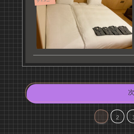
ディズニー
1
2