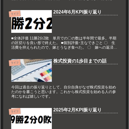
〇 ブログの1記事が安定して毎日閲覧されるようになった。...
2024年6月KPI振り返り
ライフ
■全体評価 11勝2分2敗 単月での〇の数は半年間で最多。半期
の区切りを良い形で終えた。 ■個別評価･主なできごと 〇 生
活費を抑えられたので、嫁とうなぎ食べた。 〇 嫁への返済も
順調。 〇 6/27にSBIホールディングスの株主総会＆経営...
株式投資の1歩目までの話
ライフ
今回は過去の振り返りとして、自分自身がなぜ株式投資を始め
たのかを書こうと思います。これから株式投資を始める人の参
考になれば嬉しいです。
2025年2月KPI振り返り
ライフ