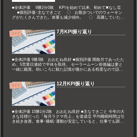
■全体評価 9勝2分0敗 KPIを始めて以来、初めて✖なし👏
■個別評価･主なできごと 〇 お散歩ついでのウォーキン
グがたくさんできた。体重も減少傾向。 〇 高騰していた青
山財産ネットワークスを売却。収入減を補填💰 〇 日数が...
7月KPI振り返り
ライフ
■全体評価 9勝3敗 おおむね良好 ■個別評価 閑散月であったた
め、5営業日連続で半休を取得。 セーラームーン前後編は妻と
一緒に鑑賞。幼いころに観た記憶が微かにある程度なので話に
ついていけなかった。幼いころは変身になったら「女の子の裸
は見ち...
12月KPI振り返り
ライフ
■全体評価 10勝1分2敗 おおむね良好 ■主なできごと 今年の大
きな目標だった「毎月ラクマ売上」を達成👏 平均睡眠時間は引
き続き改善。食事･睡眠･運動が安定していると、仕事でも調子
が良い気がする 全項目達成とはいかなかったものの、おおむ
ね...