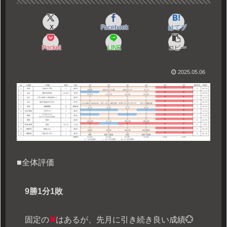
X
Facebook
はてブ
Pocket
LINE
コピー
2025.05.06
■全体評価
9勝1分1敗
固定の
✖
はあるが、先月に引き続き良い成績💮