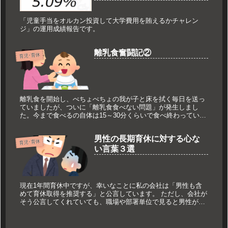
「児童手当をオルカン投資して大学費用を賄えるかチャレン
ジ」の運用成績報告です。
離乳食奮闘記②
育児･育休
離乳食を開始し、べちょべちょの我が子と床を拭く毎日を送っ
ていましたが、ついに「離乳食食べない問題」が発生しまし
た。今まで食べるの自体は15～30分くらいで食べ終わっていた
のに、盛り上げて笑わせて何とか食べ終わるのに1時間強…毎
日へとへとです。今回はこちらを記します。
男性の長期育休に対する心な
育児･育休
い言葉３選
現在1年間育休中ですが、幸いなことに私の会社は「男性も含
めて育休取得を推奨する」と公言しています。 ただし、会社が
そう公言してくれていても、職場や部署単位で見ると男性が長
期育休をとることへの準備ができていない場面もまだまだ見受
けられます。 今回は1年育休を取ることを周囲に公表してから
受けた”心ない言葉3選”をご紹介します。