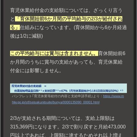
育児休業給付金の支給額については、ざっくり言う
と
「育休開始前6か月間の平均給与の2/3が給付され
る」
仕組みになっています。(育休開始から6か月経過
後は1/2に減額)
この平均給与には賞与は含まれません。
育休開始前6
か月間のうちに賞与の支給があっても、育児休業給
付金には影響しません。
パンフレット｢育児休業等給付の内容と支給申請手続｣より：
https://www.m
hlw.go.jp/stf/seisakunitsuite/bunya/0000135090_00001.html
2/3が支給される期間については、支給上限額は
315,369円になります。2/3で割り戻すと月給473,000
円以上であれば、上限額に達するためそれ以上増え