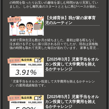
の時間を取ったりお互いの趣味を楽しむ時間があり充実してい
ました。 しかし離乳食のスタートとともに再びペースが崩れ始
めました…そんな日常を記します。
【夫婦育休】我が家の家事育
育児･育休
児のルーティン
夫婦で育休生活も数か月が経ちました。最初は寝る暇もなく、
泣き続ける子どもに振り回される日々でしたが、現在は資格勉
強の時間も取れて充実した毎日が送れています。 家事も育児も
いいペースが掴めてきて軌道に乗ってきた感じがあるため、う
まく回るようになったコツを振り返ってみようと思います。
【2025年3月】児童手当をオル
育児･育休
カン投資して大学費用を賄え
るかチャレンジ
「児童手当をオルカン投資して大学費用を賄えるかチャレン
ジ」の運用成績報告です。
【2025年5月】児童手当をオル
育児･育休
カン投資して大学費用を賄え
るかチャレンジ