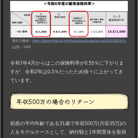
厚生労働省：
https://www.mhlw.go.jp/stf/seisakunitsuite/bunya/0000108634.h
tml
③・1000
令和7年4月からはこの保険料率が0.55％に下がりま
すが、令和2年は0.3％だったため徐々に上がってき
ています。
年収500万の場合のリターン
初産の平均年齢である31歳で年収500万(月収35万)の
人をモデルケースとして、納付額と1年間育休を取得