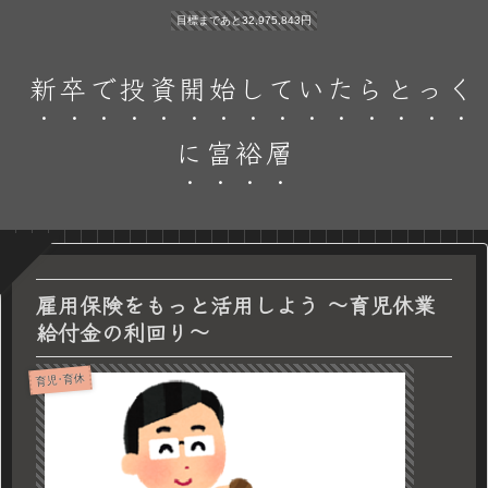
目標まであと32,975,843円
新卒で投資開始していたらとっく
に富裕層
雇用保険をもっと活用しよう ～育児休業
給付金の利回り～
育児･育休