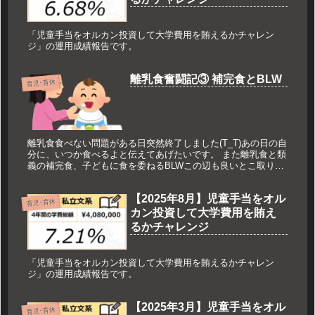
「児童手当をオルカン投資して大学費用を賄えるかチャレン
ジ」の運用成績報告です。
離乳食奮闘記③ 補完食とBLW
育児･育休
離乳食食べない問題がある日突然終了しました(T_T)あの日の自
分に、いつか食べるよと伝えてあげたいです。 また離乳食と類
義の補完食、子どもに食を委ねるBLWこの辺も良いとこ取りし
ながら進めているので、そんな最近の離乳食事情を記します。
【2025年8月】児童手当をオル
育児･育休
カン投資して大学費用を賄え
るかチャレンジ
「児童手当をオルカン投資して大学費用を賄えるかチャレン
ジ」の運用成績報告です。
【2025年3月】児童手当をオル
育児･育休