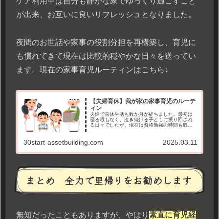
ケア利用中は自分も静かな家でゆっくり過ごすこと
が出来、お互いに良いリフレッシュとなりました。
夜間のお世話や家事の役割分担を再構築し、育児に
も慣れてきて現在は比較的穏やかな日々を送ってい
ます。現在の家事育児ルーティンはこちら↓
【夫婦育休】我が家の家事育児のルーテ
ィン
夫婦で育休生活も数か月が経ちました。最初は
寝る暇もなく、泣き続ける子どもに振り回され
る日々でしたが、現在は資格勉強の時間も取れ
て充実した毎日が送れています。 家事も育児も
いいペースが掴めてきて軌道に乗ってきた感じ
30start-assetbuilding.com
2025.03.11
があるため、うまく回るようになったコツを振
り返ってみようと思います。
まとめ 全力で里帰りをお勧めします
無知だったこともありますが、やはり
素直に育児経