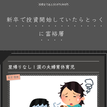
目標まであと32,975,843円
新卒で投資開始していたらとっく
に富裕層
里帰りなし！涙の夫婦育休育児
育児･育休