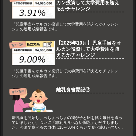
カン投資して大学費用を賄え
るかチャレンジ
「児童手当をオルカン投資して大学費用を賄えるかチャレン
ジ」の運用成績報告です。
【2025年10月】児童手当をオ
育児･育休
ルカン投資して大学費用を賄
えるかチャレンジ
「児童手当をオルカン投資して大学費用を賄えるかチャレン
ジ」の運用成績報告です。
離乳食奮闘記②
育児･育休
離乳食を開始し、べちょべちょの我が子と床を拭く毎日を送っ
ていましたが、ついに「離乳食食べない問題」が発生しまし
た。今まで食べるの自体は15～30分くらいで食べ終わっていた
のに、盛り上げて笑わせて何とか食べ終わるのに1時間強…毎