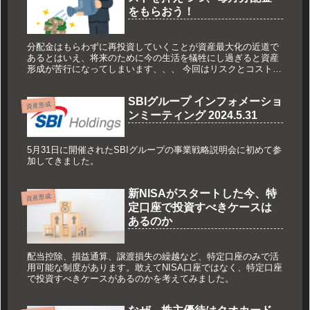
をもらおう！
分配金はもらわずに再投資していくことが資産最大化の近道で
あるとはいえ、将来のために今の生活を犠牲にし過ぎると資産
形成が苦行になってしまいます、、、 今回はリスクとコストを
なるべく抑えつつ、分配金を毎月もらえる方法の一つをご紹介
します。
SBIグループ インフォメーショ
資産形成
ンミーティング 2024.5.31
5月31日に開催されたSBIグループの事業戦略説明会に初めて参
加してきました。
新NISAがスタートした今、特
資産形成
定口座で投資すべきケースは
あるのか
配当控除、損益通算、譲渡損失の繰越など、特定口座のみで活
用可能な制度があります。敢えてNISA口座ではなく、特定口座
で投資すべきケースがあるのかを考えてみました。