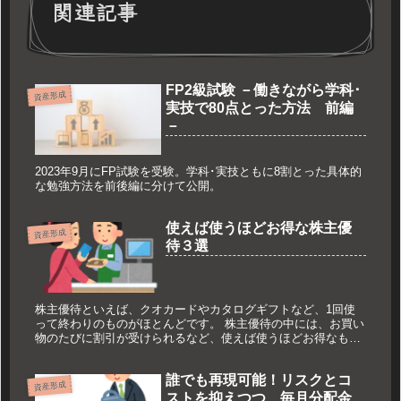
関連記事
FP2級試験 －働きながら学科･
資産形成
実技で80点とった方法 前編
－
2023年9月にFP試験を受験。学科･実技ともに8割とった具体的
な勉強方法を前後編に分けて公開。
使えば使うほどお得な株主優
資産形成
待３選
株主優待といえば、クオカードやカタログギフトなど、1回使
って終わりのものがほとんどです。 株主優待の中には、お買い
物のたびに割引が受けられるなど、使えば使うほどお得なもの
もあります。 今回はそんな銘柄を3つご紹介します。
誰でも再現可能！リスクとコ
資産形成
ストを抑えつつ、毎月分配金