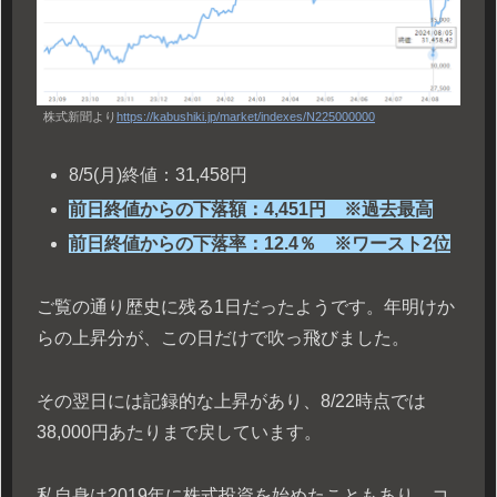
株式新聞より
https://kabushiki.jp/market/indexes/N225000000
8/5(月)終値：31,458円
前日終値からの下落額：4,451円 ※過去最高
前日終値からの下落率：12.4％ ※ワースト2位
ご覧の通り歴史に残る1日だったようです。年明けか
らの上昇分が、この日だけで吹っ飛びました。
その翌日には記録的な上昇があり、8/22時点では
38,000円あたりまで戻しています。
私自身は2019年に株式投資を始めたこともあり、コ