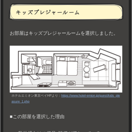
キッズプレジャールーム
お部屋はキッズプレジャールームを選択しました。
ホテルエミオン東京ベイHPより：
https://www.hotel-emion.jp/guest/kids_ple
asure_1.php
■この部屋を選択した理由