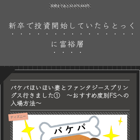
目標まであと32,975,843円
新卒で投資開始していたらとっく
に富裕層
バケパほいほい妻とファンタジースプリン
グス行きました① ～おすすめ度別FSへの
入場方法～
ディズニー