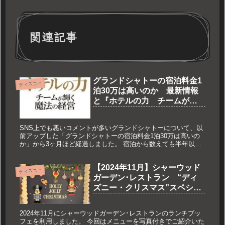
関連記事
グランドシャトーの宿泊料金1
ディズニー
泊30万は高いのか 最新情報
と『ホテルの力 チームが輝
く魔法の経営』を読んで
SNS上でも悪いコメントが多いグランドシャトーについて、以
前アップした「グランドシャトーの宿泊料金1泊30万は高いの
か」から3ヶ月ほど経過しました。 宿泊から数えても半年以上
が経過したため、情報のアップデートも含めて、改めて1泊30
万のグランドシャトーに宿泊したいかについて考えてみます。
【2024年11月】シャーウッド
ディズニー
ガーデン･レストラン “ディ
ズニー・クリスマス”スペシャ
ルランチブッフェ メニュー
紹介
2024年11月にシャーウッドガーデン･レストランのランチブッ
フェを利用しました。 今回はメニューを写真付きでご紹介いた