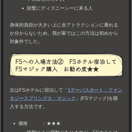
頻繁にディズニーシーに来る人
身体的負担が大きい上に全アトラクションに乗れる
か分からないため、我が家ではこの方法は初めから
対象外でした。
FSへの入場方法② FSホテル宿泊して
FSマジック購入 お勧め度★★
次はFSホテルに宿泊して「
1デーパスポート：ファン
タジースプリングス・マジック
」(FSマジック)を購
入する方法です。
価格 ：★★★