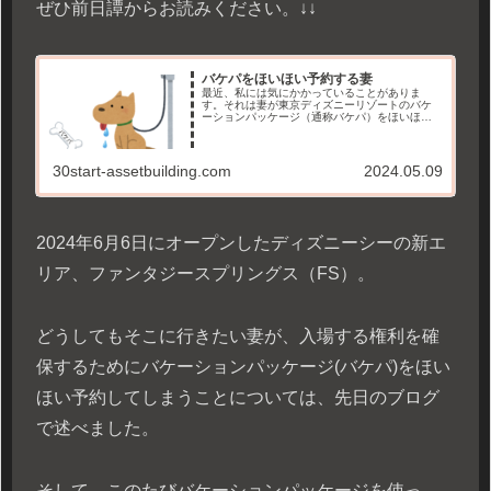
ぜひ前日譚からお読みください。↓↓
バケパをほいほい予約する妻
最近、私には気にかかっていることがありま
す。それは妻が東京ディズニーリゾートのバケ
ーションパッケージ（通称バケパ）をほいほい
予約してしまうことです。今回はディズニー好
きパートナーを持つ人なら誰もが経験する、バ
ケパほいほい予約問題について考えます。
30start-assetbuilding.com
2024.05.09
2024年6月6日にオープンしたディズニーシーの新エ
リア、ファンタジースプリングス（FS）。
どうしてもそこに行きたい妻が、入場する権利を確
保するためにバケーションパッケージ(バケパ)をほい
ほい予約してしまうことについては、先日のブログ
で述べました。
そして、このたびバケーションパッケージを使っ