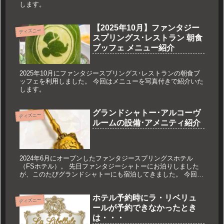
します。
【2025年10月】ファンタジー
ディズニー
スプリングス･レストラン 朝食
ブッフェ メニュー紹介
2025年10月にファンタジースプリングス･レストランの朝食ブ
ッフェを利用しました。 今回はメニューを写真付きで紹介いた
します。
グランドシャトー･アルコーヴ
ディズニー
ルームの設備･アメニティ紹介
2024年6月にオープンしたファンタジースプリングスホテル
（FSホテル）。 先日ファンタジーシャトーにお泊りしました
が、このたびグランドシャトーにも宿泊してきました。 今回は
お部屋の設備･アメニティを紹介します。 「泊まりたいけれ
ど、金額を考えると迷うなぁ…」という人の参考になれば嬉し
ホテル予約時にラ・リベリュ
いです。
ディズニー
ールが予約できなかったとき
は・・・