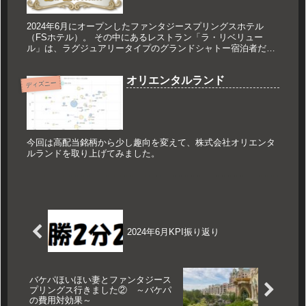
2024年6月にオープンしたファンタジースプリングスホテル
（FSホテル）。 その中にあるレストラン「ラ・リベリュー
ル」は、ラグジュアリータイプのグランドシャトー宿泊者だけ
が利用できる本格的な高級フレンチレストランです。 今回はリ
ベリュールを利用する際の注意点･予約が取れない時の対応を
オリエンタルランド
お伝えします。
ディズニー
今回は高配当銘柄から少し趣向を変えて、株式会社オリエンタ
ルランドを取り上げてみました。
2024年6月KPI振り返り
バケパほいほい妻とファンタジース
プリングス行きました② ～バケパ
の費用対効果～