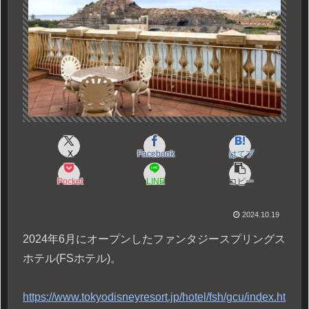
X
Facebook
はてブ
Pocket
LINE
コピー
2024.10.19
2024年6月にオープンしたファンタジースプリングス
ホテル(FSホテル)。
https://www.tokyodisneyresort.jp/hotel/fsh/gcu/index.ht