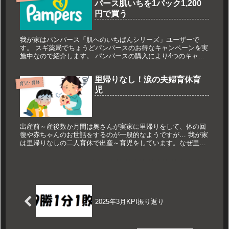
パース肌いちを1パック1,200
円で買う
我が家はパンパース「肌へのいちばんシリーズ」ユーザーで
す。 スギ薬局でちょうどパンパースのお得なキャンペーンを実
施中なので紹介します。 パンパースの購入により4つのキャン
ペーンを同時に進めることができます。
里帰りなし！涙の夫婦育休育
育児･育休
児
出産前～産後数か月間は奥さんが実家に里帰りをして、体の回
復や赤ちゃんのお世話をするのが一般的なようですが… 我が家
は里帰りなしの二人育休で出産～育児をしています。なぜ里帰
りをしなかったか、実際里帰りなしでどうだったかを振り返っ
てみます。
2025年3月KPI振り返り