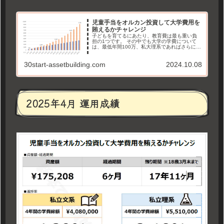
児童手当をオルカン投資して大学費用を
賄えるかチャレンジ
子どもを育てるにあたり、教育費は最も重い負
担の1つです。 その中でも大学の学費について
は、最低年間100万、私大理系であればさらに多
くの金銭が必要です。 一方で、子どもが生まれ
ることで18歳までは児童手当が支給されます。
30start-assetbuilding.com
2024.10.08
そこで、「児童手当を投資して、将来の大学費
用を賄えるか」というチャレンジを始めます。
2025年4月 運用成績