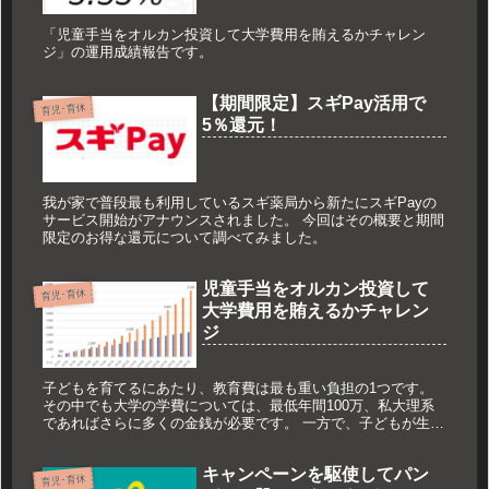
「児童手当をオルカン投資して大学費用を賄えるかチャレン
ジ」の運用成績報告です。
【期間限定】スギPay活用で
育児･育休
5％還元！
我が家で普段最も利用しているスギ薬局から新たにスギPayの
サービス開始がアナウンスされました。 今回はその概要と期間
限定のお得な還元について調べてみました。
児童手当をオルカン投資して
育児･育休
大学費用を賄えるかチャレン
ジ
子どもを育てるにあたり、教育費は最も重い負担の1つです。
その中でも大学の学費については、最低年間100万、私大理系
であればさらに多くの金銭が必要です。 一方で、子どもが生ま
れることで18歳までは児童手当が支給されます。 そこで、「児
童手当を投資して、将来の大学費用を賄えるか」というチャレ
キャンペーンを駆使してパン
ンジを始めます。
育児･育休