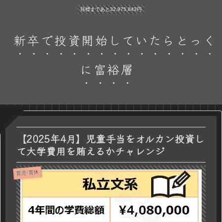
目標まであと32,975,843円
新卒で投資開始していたらとっく
に富裕層
【2025年4月】児童手当をオルカン投資し
て大学費用を賄えるかチャレンジ
育児･育休