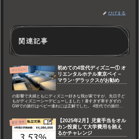
ひげまる
関連記事
初めての4世代ディズニー① オ
ディズニー
リエンタルホテル東京ベイ－
マラン･デラックスがお勧め
の影響で夫婦ともにディズニー好きな我が家ですが、先日子ど
もがディズニーシーデビューしました！暑すぎず寒すぎずの
GWでの旅行はベビー連れには正解でした。 4世代での旅行と
なりましたが、4世代で満足できるお泊まりになりました。 こ
れからベビー連れでディズニーデビューする方や、3世代･4世
【2025年2月】児童手当をオル
代でパークへ行く方の参考になったら幸いです。
育児･育休
カン投資して大学費用を賄え
るかチャレンジ