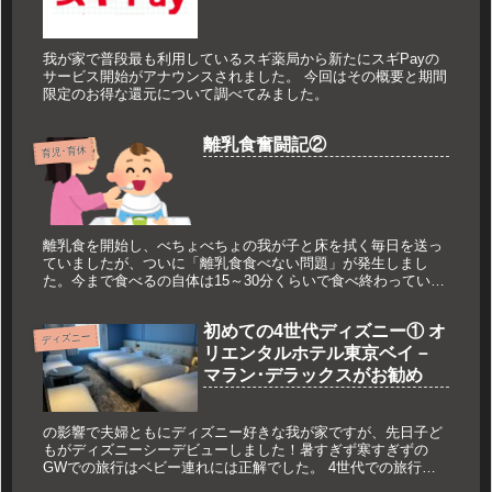
我が家で普段最も利用しているスギ薬局から新たにスギPayの
サービス開始がアナウンスされました。 今回はその概要と期間
限定のお得な還元について調べてみました。
離乳食奮闘記②
育児･育休
離乳食を開始し、べちょべちょの我が子と床を拭く毎日を送っ
ていましたが、ついに「離乳食食べない問題」が発生しまし
た。今まで食べるの自体は15～30分くらいで食べ終わっていた
のに、盛り上げて笑わせて何とか食べ終わるのに1時間強…毎
日へとへとです。今回はこちらを記します。
初めての4世代ディズニー① オ
ディズニー
リエンタルホテル東京ベイ－
マラン･デラックスがお勧め
の影響で夫婦ともにディズニー好きな我が家ですが、先日子ど
もがディズニーシーデビューしました！暑すぎず寒すぎずの
GWでの旅行はベビー連れには正解でした。 4世代での旅行と
なりましたが、4世代で満足できるお泊まりになりました。 こ