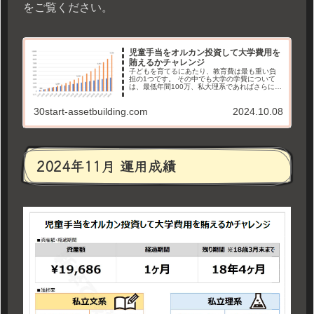
をご覧ください。
児童手当をオルカン投資して大学費用を
賄えるかチャレンジ
子どもを育てるにあたり、教育費は最も重い負
担の1つです。 その中でも大学の学費について
は、最低年間100万、私大理系であればさらに多
くの金銭が必要です。 一方で、子どもが生まれ
ることで18歳までは児童手当が支給されます。
30start-assetbuilding.com
2024.10.08
そこで、「児童手当を投資して、将来の大学費
用を賄えるか」というチャレンジを始めます。
2024年11月 運用成績