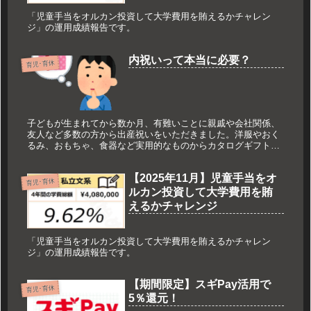
「児童手当をオルカン投資して大学費用を賄えるかチャレン
ジ」の運用成績報告です。
内祝いって本当に必要？
育児･育休
子どもが生まれてから数か月、有難いことに親戚や会社関係、
友人など多数の方から出産祝いをいただきました。洋服やおく
るみ、おもちゃ、食器など実用的なものからカタログギフトな
ど内容は様々。 今回は「内祝いは必要なのか」について考えて
みます。
【2025年11月】児童手当をオ
育児･育休
ルカン投資して大学費用を賄
えるかチャレンジ
「児童手当をオルカン投資して大学費用を賄えるかチャレン
ジ」の運用成績報告です。
【期間限定】スギPay活用で
育児･育休
5％還元！