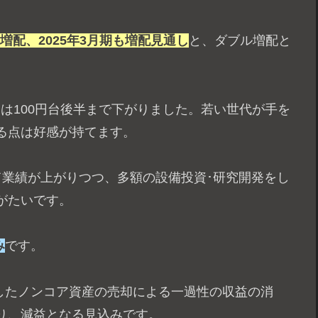
円増配、2025年3月期も増配見通し
と、ダブル増配と
株価は100円台後半まで下がりました。若い世代が手を
る点は好感が持てます。
て業績が上がりつつ、多額の設備投資･研究開発をし
がたいです。
み
です。
生したノンコア資産の売却による一過性の収益の消
り、減益となる見込みです。