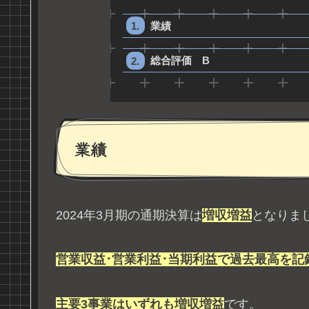
業績
総合評価 B
業績
2024年3月期の通期決算は
増収増益
となりま
営業収益･営業利益･当期利益で過去最高を記
主要3事業はいずれも増収増益
です。