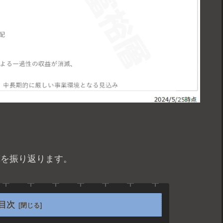
。
決算を振り返ります。
目次