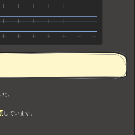
した。
録
しています。