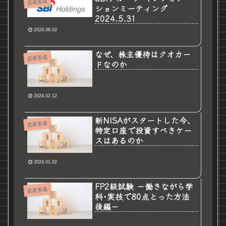
資産形成
ションミーティング
2024.5.31
2024.06.02
なぜ、株主優待はクオカー
資産形成
ドなのか
2024.02.12
新NISAがスタートした今、
資産形成
特定口座で投資すべきケー
スはあるのか
2024.01.02
FP2級試験 －働きながら学
資産形成
科･実技で80点とった方法
後編－