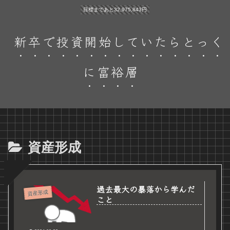
目標まであと32,975,843円
新卒で投資開始していたらとっく
に富裕層
資産形成
過去最大の暴落から学んだ
資産形成
こと